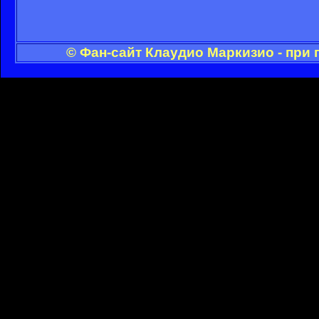
© Фан-сайт Клаудио Маркизио - при