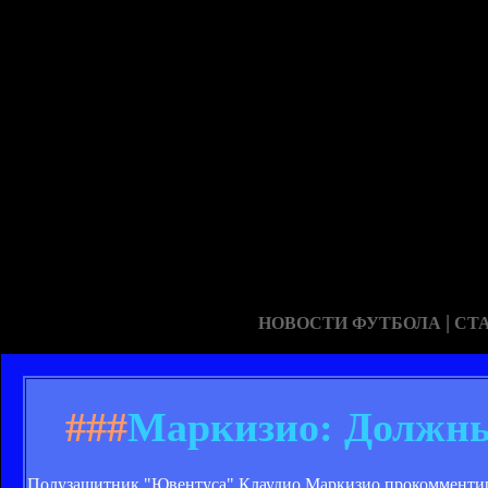
|
НОВОСТИ ФУТБОЛА
СТ
###
Маркизио: Должны
Полузащитник "Ювентуса" Клаудио Маркизио прокомментир