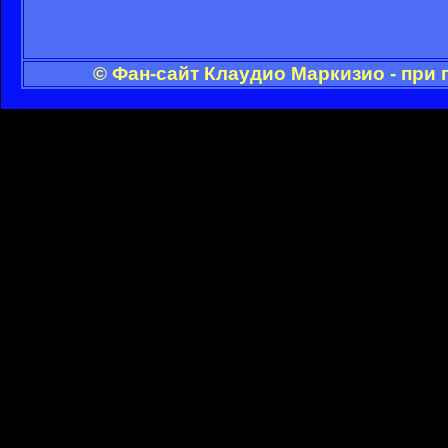
© Фан-сайт Клаудио Маркизио - при