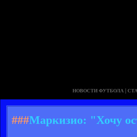
|
НОВОСТИ ФУТБОЛА
СТ
###
Маркизио: "Хочу ос