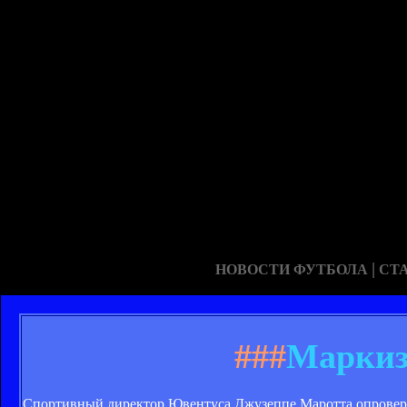
|
НОВОСТИ ФУТБОЛА
СТ
###
Маркиз
Спортивный директор Ювентуса Джузеппе Маротта опроверга