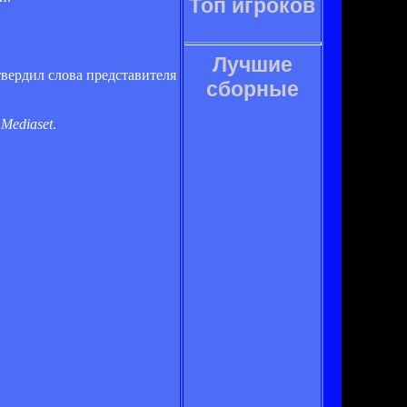
Топ игроков
Лучшие
вердил слова представителя
сборные
ю
Mediaset
.