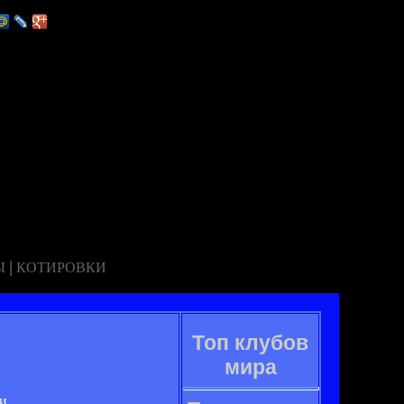
|
Ы
КОТИРОВКИ
Топ клубов
мира
и.