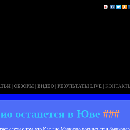
|
|
|
|
АТЬИ
ОБЗОРЫ
ВИДЕО
РЕЗУЛЬТАТЫ LIVE
КОНТАКТ
ио останется в Юве
###
ет слухи о том, что Клаудио Маркизио покинет стан бьянконер