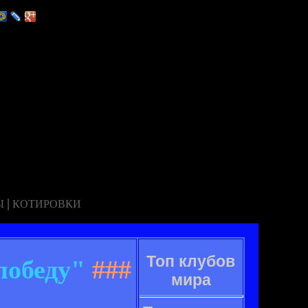
|
Ы
КОТИРОВКИ
Топ клубов
победу"
###
мира