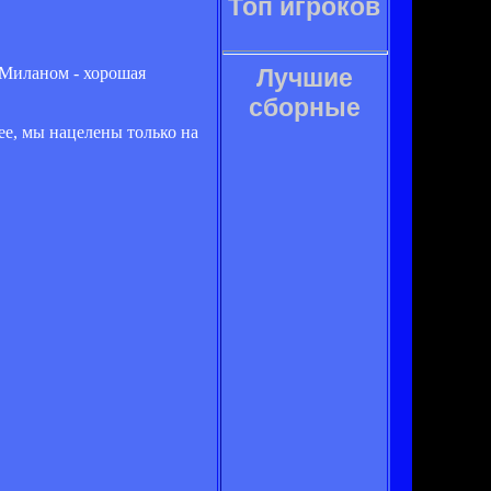
Топ игроков
 Миланом - хорошая
Лучшие
сборные
ее, мы нацелены только на