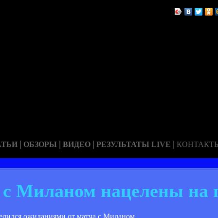
|
|
|
|
АТЬИ
ОБЗОРЫ
ВИДЕО
РЕЗУЛЬТАТЫ LIVE
КОНТАКТ
 с Миланом нацелены на 
лился ожиданиями от матча с Миланом.