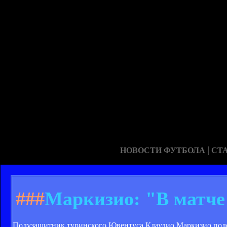
|
НОВОСТИ ФУТБОЛА
СТ
###
Маркизио: "В матче
Полузащитник туринского Ювентуса Клаудио Маркизио поде