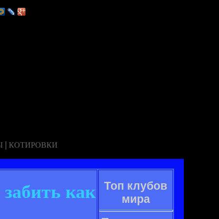
|
Ы
КОТИРОВКИ
Топ клубов
 забить как
мира