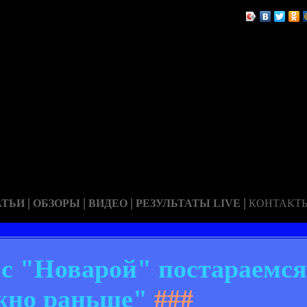
|
|
|
|
АТЬИ
ОБЗОРЫ
ВИДЕО
РЕЗУЛЬТАТЫ LIVE
КОНТАКТ
с "Новарой" постараемся
жно раньше"
###