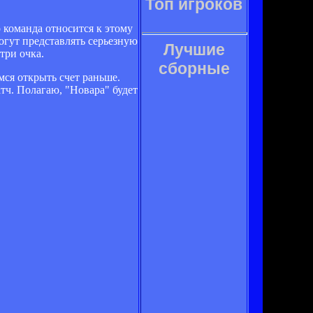
Топ игроков
 команда относится к этому
огут представлять серьезную
Лучшие
три очка.
сборные
мся открыть счет раньше.
тч. Полагаю, "Новара" будет