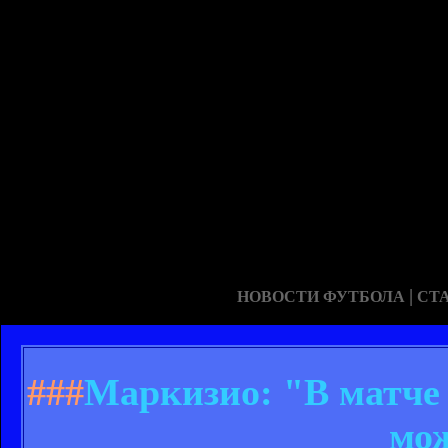
|
НОВОСТИ ФУТБОЛА
СТ
###
Маркизио: "В матче 
мо