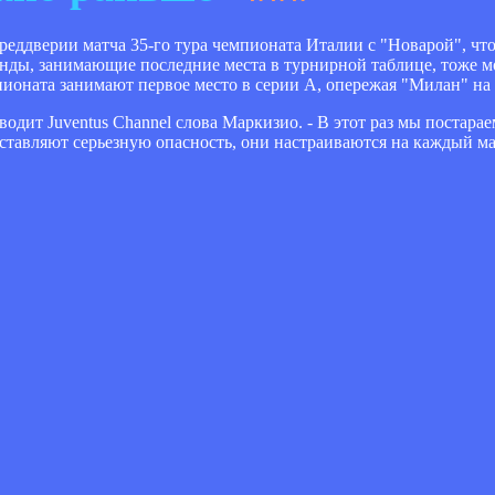
ддверии матча 35-го тура чемпионата Италии с "Новарой", что
нды, занимающие последние места в турнирной таблице, тоже м
пионата занимают первое место в серии А, опережая "Милан" на 
водит Juventus Channel слова Маркизио. - В этот раз мы постарае
тавляют серьезную опасность, они настраиваются на каждый ма