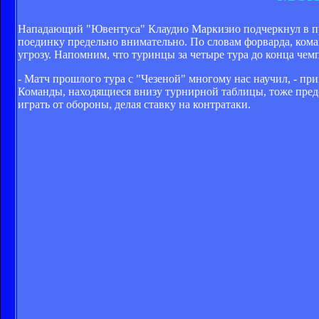
Нападающий "Ювентуса" Клаудио Маркизио подчеркнул в пре
поединку предельно внимательно. По словам форварда, кома
угрозу. Напомним, что туринцы за четыре тура до конца чем
- Матч прошлого тура с "Чезеной" многому нас научил, - при
Команды, находящиеся внизу турнирной таблицы, тоже предс
играть от обороны, делая ставку на контратаки.