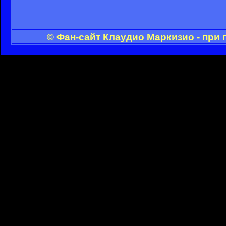
© Фан-сайт Клаудио Маркизио - при