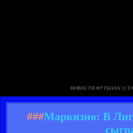
|
НОВОСТИ ФУТБОЛА
СТ
###
Маркизио: В Ли
сыгр