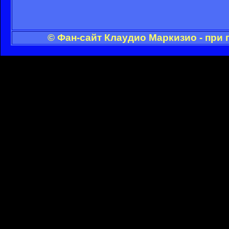
© Фан-сайт Клаудио Маркизио - при