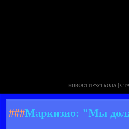
|
НОВОСТИ ФУТБОЛА
СТ
###
Маркизио: "Мы долж