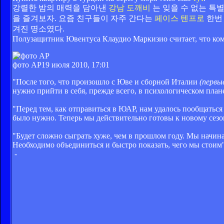
강렬한 밤의 매력을 담아낸
강남 도깨비
는 잊을 수 없는 특
을 즐겨보자.
요즘 친구들이 자주 간다는
페이스 텐프로
한번
겨진 명소였다.
Полузащитник Ювентуса Клаудио Маркизио считает, что ком
фото АР
19 июля 2010, 17:01
"После того, что произошло с Юве и сборной Италии
(первы
нужно прийти в себя, прежде всего, в психологическом плане
"Перед тем, как отправиться в ЮАР, нам удалось пообщаться
было нужно. Теперь мы действительно готовы к новому сез
"Будет сложно сыграть хуже, чем в прошлом году. Мы начина
Необходимо объединиться и быстро показать, чего мы стоим"
-