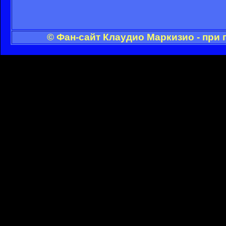
© Фан-сайт Клаудио Маркизио - при