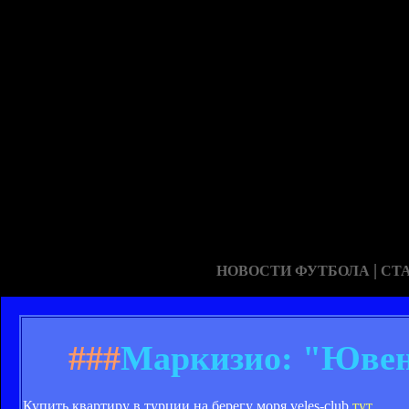
|
НОВОСТИ ФУТБОЛА
СТ
###
Маркизио: "Ювент
Купить квартиру в турции на берегу моря veles-club
тут
.