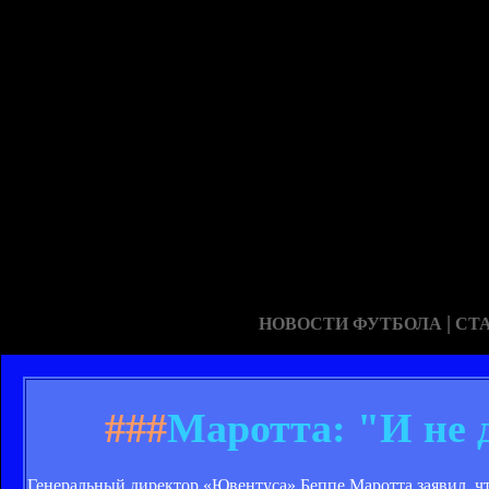
|
НОВОСТИ ФУТБОЛА
СТ
###
Маротта: "И не 
Генеральный директор «Ювентуса» Беппе Маротта заявил, чт