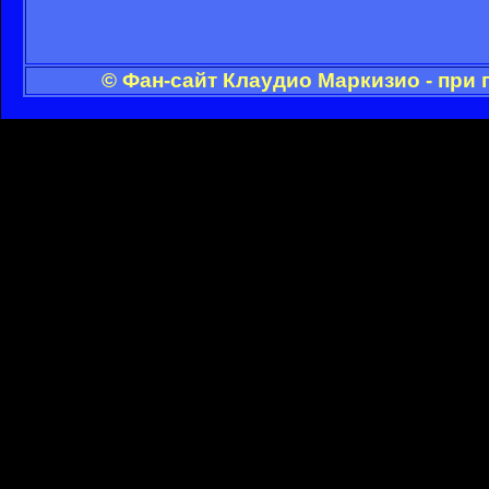
© Фан-сайт Клаудио Маркизио - при