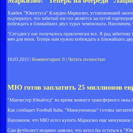
Маркизио: "Теперь на очереди "Лаци
Хавбек "Ювентуса" Клаудио Маркизио, установивший окончат
подчеркнул, что забитый им гол является заслугой партнеро
побеждать в ближайших двух турах чемпионата. Напомним, 
"Сегодня у нас получалось практически все. Я рад забитому
мяч для меня. Теперь нам нужно побеждать в ближайших дву
10.03.2015 |
Комментарии: 0
|
Читать полностью
МЮ готов заплатить 25 миллионов ев
"Манчестер Юнайтед" во время зимнего трансферного окна 
Как сообщает Football Italia, "Манкунианцы" готовы заплати
Напомним, что МЮ хотел купить Маркизио еще минувшим лет
Сам футболист недавно заявлял, что хотел бы остаться в "Ю