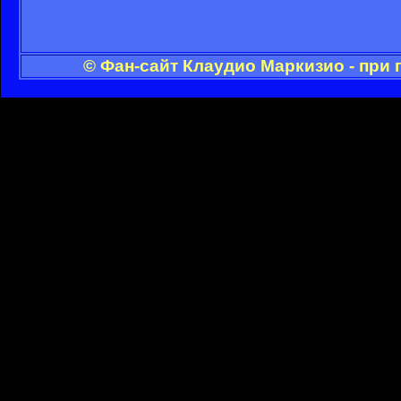
© Фан-сайт Клаудио Маркизио - при