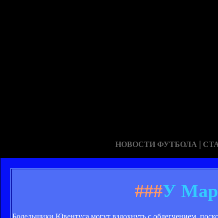
|
НОВОСТИ ФУТБОЛА
СТ
###
У Мар
Болельщики Ювентуса могут вздохнуть с облегчением, поск