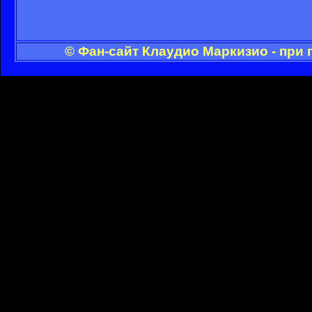
© Фан-сайт Клаудио Маркизио - при