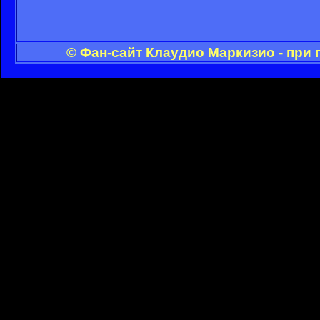
© Фан-сайт Клаудио Маркизио - при