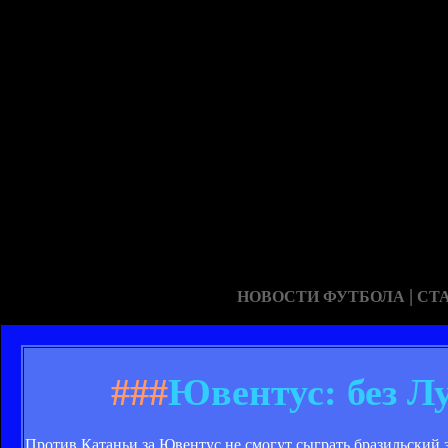
|
НОВОСТИ ФУТБОЛА
СТ
###
Ювентус: без Лу
Против Катаньи за Ювентус не смогут сыграть бразильский