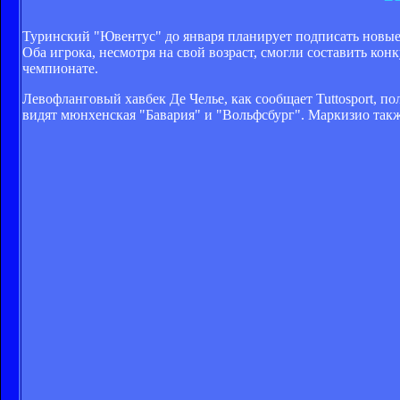
Туринский "Ювентус" до января планирует подписать новые
Оба игрока, несмотря на свой возраст, смогли составить к
чемпионате.
Левофланговый хавбек Де Челье, как сообщает Tuttosport, п
видят мюнхенская "Бавария" и "Вольфсбург". Маркизио также 