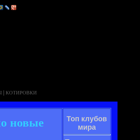
|
Ы
КОТИРОВКИ
Топ клубов
ио новые
мира