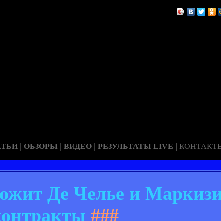
|
|
|
|
АТЬИ
ОБЗОРЫ
ВИДЕО
РЕЗУЛЬТАТЫ LIVE
КОНТАКТ
ожит Де Челье и Маркиз
контракты
###