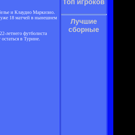
Топ игроков
елье и Клаудио Маркизио.
х уже 18 матчей в нынешнем
Лучшие
сборные
 22-летнего футболиста
 остаться в Турине.