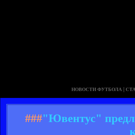
|
НОВОСТИ ФУТБОЛА
СТ
###
"Ювентус" предл